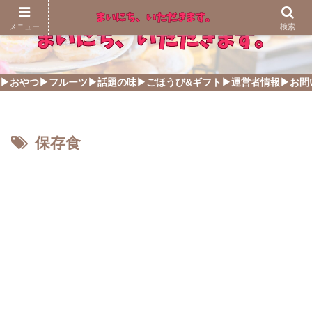
メニュー
検索
▶おやつ
▶フルーツ
▶話題の味
▶ごほうび&ギフト
▶運営者情報
▶お問
保存食