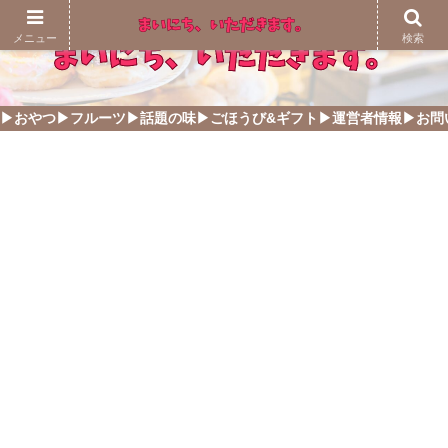
メニュー
検索
▶おやつ
▶フルーツ
▶話題の味
▶ごほうび&ギフト
▶運営者情報
▶お問