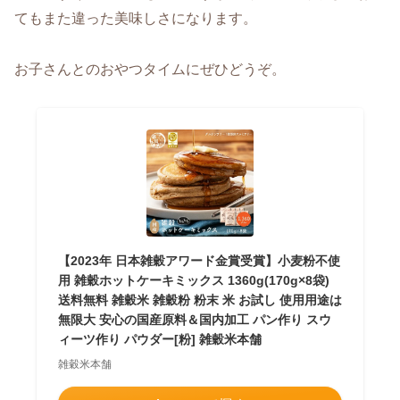
てもまた違った美味しさになります。
お子さんとのおやつタイムにぜひどうぞ。
【2023年 日本雑穀アワード金賞受賞】小麦粉不使
用 雑穀ホットケーキミックス 1360g(170g×8袋)
送料無料 雑穀米 雑穀粉 粉末 米 お試し 使用用途は
無限大 安心の国産原料＆国内加工 パン作り スウ
ィーツ作り パウダー[粉] 雑穀米本舗
雑穀米本舗