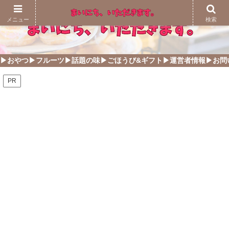
メニュー
検索
▶おやつ
▶フルーツ
▶話題の味
▶ごほうび&ギフト
▶運営者情報
▶お問
PR