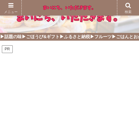
メニュー
検索
▶話題の味
▶ごほうび&ギフト
▶ふるさと納税
▶フルーツ
▶ごはんとお
PR