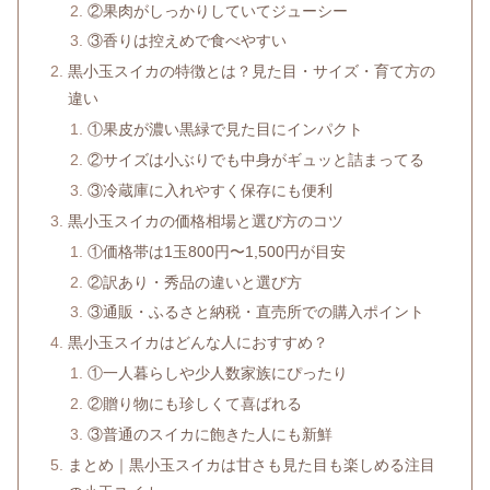
②果肉がしっかりしていてジューシー
③香りは控えめで食べやすい
黒小玉スイカの特徴とは？見た目・サイズ・育て方の
違い
①果皮が濃い黒緑で見た目にインパクト
②サイズは小ぶりでも中身がギュッと詰まってる
③冷蔵庫に入れやすく保存にも便利
黒小玉スイカの価格相場と選び方のコツ
①価格帯は1玉800円〜1,500円が目安
②訳あり・秀品の違いと選び方
③通販・ふるさと納税・直売所での購入ポイント
黒小玉スイカはどんな人におすすめ？
①一人暮らしや少人数家族にぴったり
②贈り物にも珍しくて喜ばれる
③普通のスイカに飽きた人にも新鮮
まとめ｜黒小玉スイカは甘さも見た目も楽しめる注目