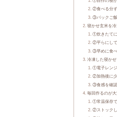
①自作の寝
②食べる分
③パックご
寝かせ玄米を冷
①炊きたて
②平らにし
③早めに食
冷凍した寝かせ
①電子レン
②加熱後に
③食感を確
毎回作るのが大
①常温保存
②ストック