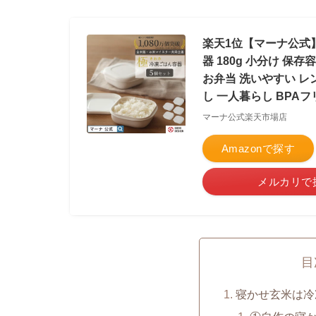
楽天1位【マーナ公式】極
器 180g 小分け 保
お弁当 洗いやすい レ
し 一人暮らし BPAフ
マーナ公式楽天市場店
Amazonで探す
メルカリで
目
寝かせ玄米は冷