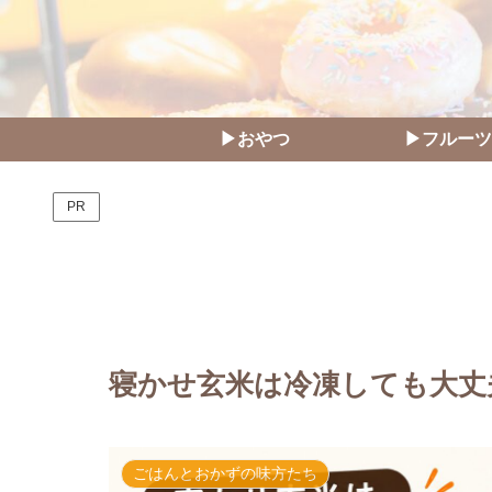
▶おやつ
▶フルーツ
PR
寝かせ玄米は冷凍しても大丈
ごはんとおかずの味方たち