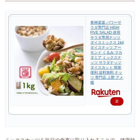
奥神楽坂 パワーサ
ラダ専門店 HIGH
FIVE SALAD 使用
サラダ専用ナッツ
ダイスミックス 1kg
ダイスナッツ アー
モンド くるみ マカ
ダミア ミックスナ
ッツ サラダナッツ
ダイスカット 簡単
便利 送料無料 ナッ
ツ 専門店 上野 アメ
横
楽
天
で
購
入