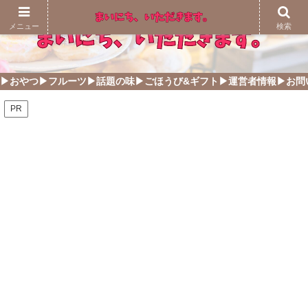
メニュー
検索
▶おやつ
▶フルーツ
▶話題の味
▶ごほうび&ギフト
▶運営者情報
▶お問
PR