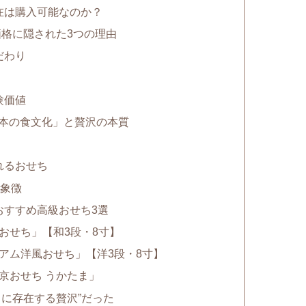
在は購入可能なのか？
格に隠された3つの理由
だわり
験価値
日本の食文化」と贅沢の本質
れるおせち
の象徴
おすすめ高級おせち3選
のおせち」【和3段・8寸】
ミアム洋風おせち」【洋3段・8寸】
京おせち うかたま」
当に存在する贅沢”だった