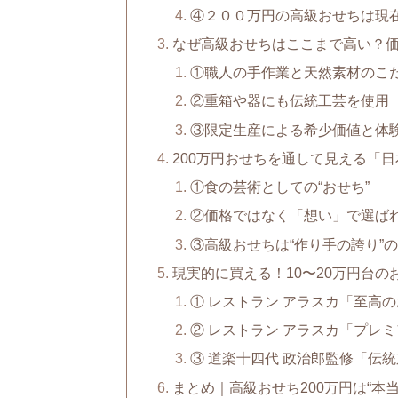
④２００万円の高級おせちは現
なぜ高級おせちはここまで高い？価
①職人の手作業と天然素材のこ
②重箱や器にも伝統工芸を使用
③限定生産による希少価値と体
200万円おせちを通して見える「
①食の芸術としての“おせち”
②価格ではなく「想い」で選ば
③高級おせちは“作り手の誇り”
現実的に買える！10〜20万円台の
① レストラン アラスカ「至高
② レストラン アラスカ「プレ
③ 道楽十四代 政治郎監修「伝統
まとめ｜高級おせち200万円は“本