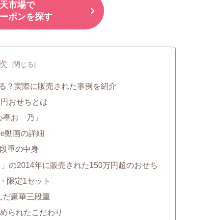
天市場で
ーポンを探す
次
する？実際に販売された事例を紹介
万円おせちとは
心亭おゝ乃」
be動画の詳細
三段重の中身
の2014年に販売された150万円超のおせち
）・限定1セット
んだ豪華三段重
込められたこだわり