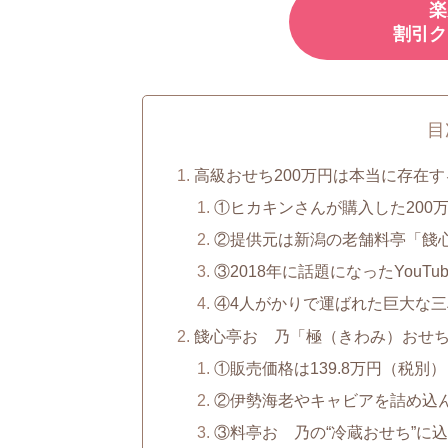
楽
割引ク
目
高級おせち200万円は本当に存在
①ヒカキンさんが購入した200
②提供元は新潟の老舗料亭「餞
③2018年に話題になったYouTu
④4人がかりで運ばれた巨大な
餞心亭おゝ乃「極（きわみ）おせち」
①販売価格は139.8万円（税別
②伊勢海老やキャビアを詰め込
③料亭おゝ乃の“冷蔵おせち”に