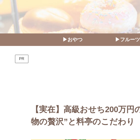
▶おやつ
▶フルーツ
PR
【実在】高級おせち200万円
物の贅沢”と料亭のこだわり