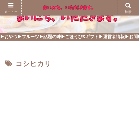
メニュー
検索
▶おやつ
▶フルーツ
▶話題の味
▶ごほうび&ギフト
▶運営者情報
▶お問
コシヒカリ