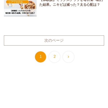
シアワセのおやつ時間
た結果。ニキビは減った？太る心配は？
次のページ
次
1
2
へ