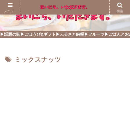
メニュー
検索
▶話題の味
▶ごほうび&ギフト
▶ふるさと納税
▶フルーツ
▶ごはんとお
ミックスナッツ