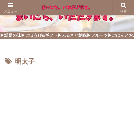
メニュー
検索
▶話題の味
▶ごほうび&ギフト
▶ふるさと納税
▶フルーツ
▶ごはんとお
明太子