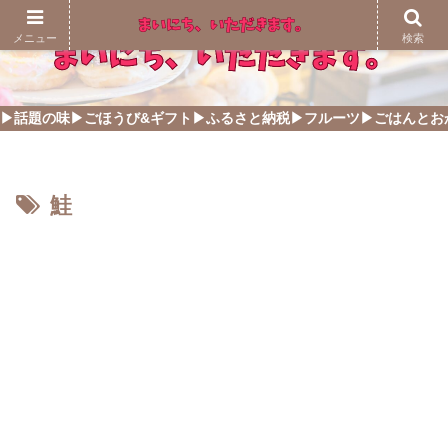
メニュー
検索
▶話題の味
▶ごほうび&ギフト
▶ふるさと納税
▶フルーツ
▶ごはんとお
鮭