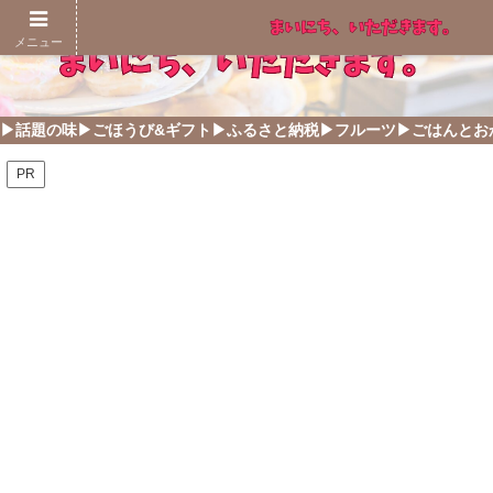
メニュー
▶話題の味
▶ごほうび&ギフト
▶ふるさと納税
▶フルーツ
▶ごはんとお
PR