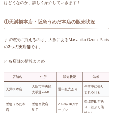
はどうなのか、詳しく紹介していきます！
①天満橋本店・阪急うめだ本店の販売状況
まず確実に買えるのは、大阪にあるMasahiko Ozumi Paris
の
3つの実店舗
です。
✅ 各店舗の情報まとめ
店舗名
住所
販売状況
備考
大阪市中央区
午前中に売り
天満橋本店
通年販売あり
大手通2-4-8
切れる日も
整理券配布あ
阪急うめだ本
阪急百貨店
2023年10月オ
り・並ぶ可能
店
B1F
ープン
性あり