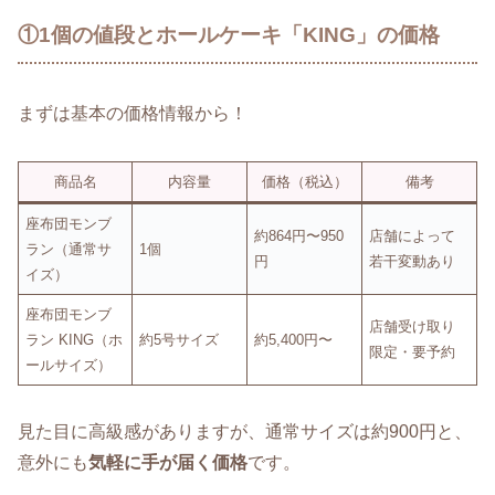
①1個の値段とホールケーキ「KING」の価格
まずは基本の価格情報から！
商品名
内容量
価格（税込）
備考
座布団モンブ
約864円〜950
店舗によって
ラン（通常サ
1個
円
若干変動あり
イズ）
座布団モンブ
店舗受け取り
ラン KING（ホ
約5号サイズ
約5,400円〜
限定・要予約
ールサイズ）
見た目に高級感がありますが、通常サイズは約900円と、
意外にも
気軽に手が届く価格
です。