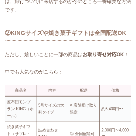
は、旅行ついでに来店するのが今のところ一番確実な方法
です。
②KINGサイズや焼き菓子ギフトは全国配送OK
ただし、嬉しいことに一部の商品は
お取り寄せ対応OK
！
中でも人気なのがこちら：
商品名
内容
配送
価格
座布団モンブ
5号サイズの大
× 店舗受け取り
ラン KING（ホ
約5,400円〜
判タイプ
限定
ール）
焼き菓子ギフ
詰め合わせ
2,000円〜4,000
ト（サブレ・
◎ 全国配送可