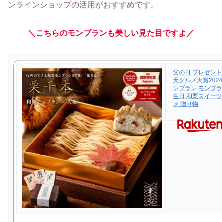
ンラインショップの活用がおすすめです。
＼
こちらの
モンブランも
美しい
見た目
ですよ
／
父の日 プレゼント
天グルメ大賞202
ンブラン モンブラ
生日 和栗スイーツ
メ 贈り物