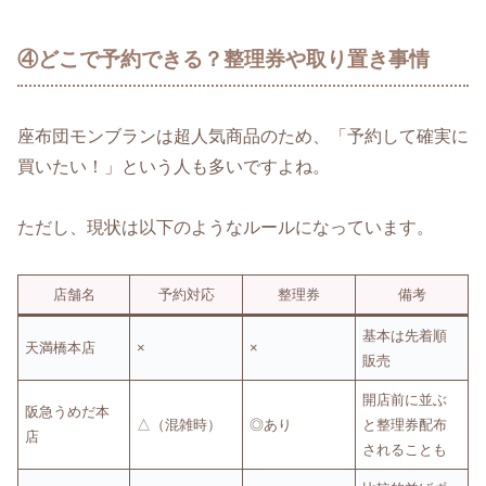
④どこで予約できる？整理券や取り置き事情
座布団モンブランは超人気商品のため、「予約して確実に
買いたい！」という人も多いですよね。
ただし、現状は以下のようなルールになっています。
店舗名
予約対応
整理券
備考
基本は先着順
天満橋本店
×
×
販売
開店前に並ぶ
阪急うめだ本
△（混雑時）
◎あり
と整理券配布
店
されることも