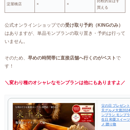
比較的並ばず
淀屋橋店
×
×
買える
公式オンラインショップでの
受け取り予約（KINGのみ）
はありますが、単品モンブランの取り置き・予約は行って
いません。
そのため、
早めの時間帯に直接店舗へ行くのがベスト
で
す！
＼変わり種のオシャレなモンブランは他にもありますよ／
父の日 プレゼント
天グルメ大賞202
ンブラン モンブラ
生日 和栗スイーツ
メ 贈り物