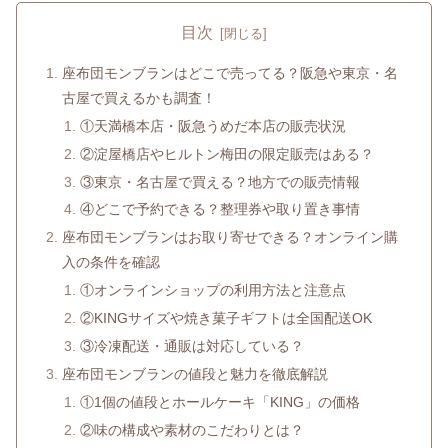
目次
座布団モンブランはどこで売ってる？阪急や東京・名
古屋で買えるかも調査！
①天満橋本店・阪急うめだ本店の販売状況
②淀屋橋店やヒルトン梅田の限定販売はある？
③東京・名古屋で買える？地方での販売情報
④どこで予約できる？整理券や取り置き事情
座布団モンブランはお取り寄せできる？オンライン購
入の条件を確認
①オンラインショップの利用方法と注意点
②KINGサイズや焼き菓子ギフトは全国配送OK
③冷凍配送・通販は対応している？
座布団モンブランの値段と魅力を徹底解説
①1個の値段とホールケーキ「KING」の価格
②味の構成や素材のこだわりとは？