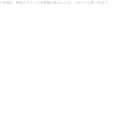
ピを紹介。時短テクニックや家族が喜ぶレシピ、ヘルシーな食べ方まで、